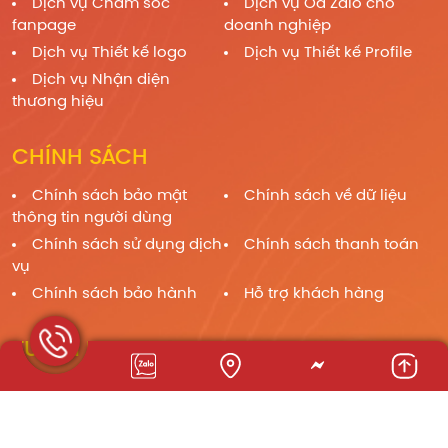
Dịch vụ Chăm sóc
Dịch vụ Oa Zalo cho
fanpage
doanh nghiệp
Dịch vụ Thiết kế logo
Dịch vụ Thiết kế Profile
Dịch vụ Nhận diện
thương hiệu
CHÍNH SÁCH
Chính sách bảo mật
Chính sách về dữ liệu
thông tin người dùng
Chính sách sử dụng dịch
Chính sách thanh toán
vụ
Chính sách bảo hành
Hỗ trợ khách hàng
TUYỂN DỤNG
Gửi thông tin ứng tuyển tại Email:
tuyendung.anhi@gmail.com