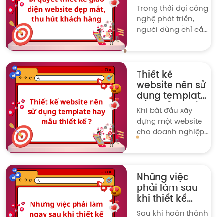
mắt, thu hút
Trong thời đại công
khách hàng
nghệ phát triển,
người dùng chỉ cần
một cú click chuột
để mua hàng trên
website. Chính vì
thế, việc thiết kế
Thiết kế
giao diện web đẹp
website nên sử
mắt để trưng bày
dụng template
các sản phẩm, dịch
hay mẫu thiết
Khi bắt đầu xây
vụ sẽ giúp công việc
kế ?
dựng một website
bán hàng trở nên
cho doanh nghiệp
thuận lợi hơn.
hoặc cá nhân, một
trong những câu
hỏi quan trọng mà
nhiều người phải
Những việc
đối mặt là liệu có
phải làm sau
nên sử dụng
khi thiết kế
template có sẵn hay
website
Sau khi hoàn thành