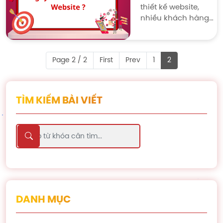
tự thiết kế giao diện
thiết kế website,
website từ đầu. Mỗi
nhiều khách hàng
lựa chọn đều có
thường nghĩ rằng
những ưu nhược
chỉ cần đưa trang
điểm riêng, ảnh
web vào hoạt động
hưởng trực tiếp đến
Page 2 / 2
First
Prev
1
2
là đủ. Tuy nhiên, để
chi phí, thời gian và
website vận hành
chất lượng của
hiệu quả, thu hút
website.
người dùng và đạt
TÌM KIẾM BÀI VIẾT
thứ hạng cao trên
công cụ tìm kiếm,
khách hàng cần
phải biết cách
chăm sóc và vận
hành nó.
DANH MỤC